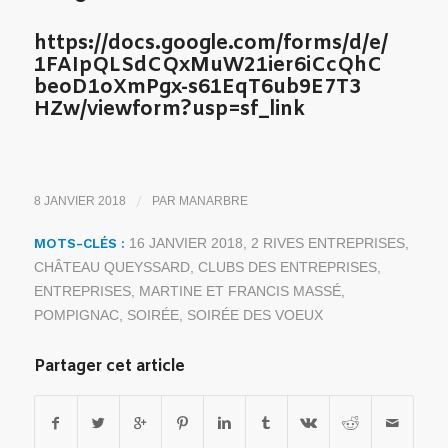
https://docs.google.com/
forms/d/e/
1FAIpQLSdCQxMuW21ier6iCcQhC
beoD1oXmPgx-s61EqT6ub9E7T3
HZw/viewform?usp=sf_link
/
8 JANVIER 2018
PAR
MANARBRE
MOTS-CLÉS :
16 JANVIER 2018
,
2 RIVES ENTREPRISES
,
CHÂTEAU QUEYSSARD
,
CLUBS DES ENTREPRISES
,
ENTREPRISES
,
MARTINE ET FRANCIS MASSÉ
,
POMPIGNAC
,
SOIRÉE
,
SOIRÉE DES VOEUX
Partager cet article