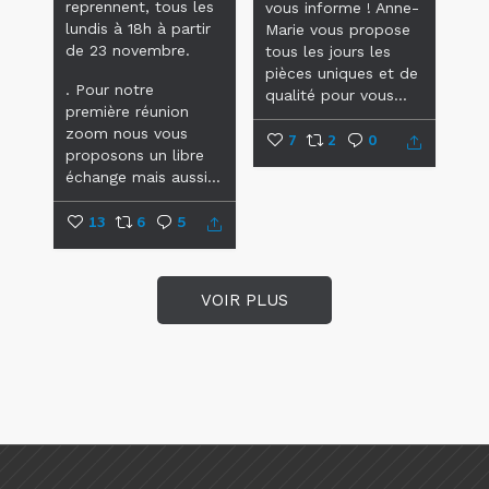
reprennent, tous les
vous informe !
Anne-
lundis à 18h à partir
Marie vous propose
de 23 novembre.
tous les jours les
pièces uniques et de
.
Pour notre
qualité pour vous...
première réunion
zoom nous vous
7
2
0
proposons un libre
échange mais aussi...
13
6
5
VOIR PLUS