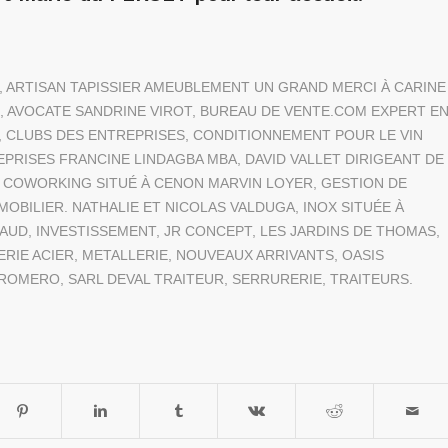
,
ARTISAN TAPISSIER AMEUBLEMENT UN GRAND MERCI À CARINE
,
AVOCATE SANDRINE VIROT
,
BUREAU DE VENTE.COM EXPERT E
,
CLUBS DES ENTREPRISES
,
CONDITIONNEMENT POUR LE VIN
EPRISES FRANCINE LINDAGBA MBA
,
DAVID VALLET DIRIGEANT DE
 COWORKING SITUÉ À CENON MARVIN LOYER
,
GESTION DE
MOBILIER. NATHALIE ET NICOLAS VALDUGA
,
INOX SITUÉE À
GAUD
,
INVESTISSEMENT
,
JR CONCEPT
,
LES JARDINS DE THOMAS
,
ERIE ACIER
,
METALLERIE
,
NOUVEAUX ARRIVANTS
,
OASIS
N ROMERO
,
SARL DEVAL TRAITEUR
,
SERRURERIE
,
TRAITEURS.