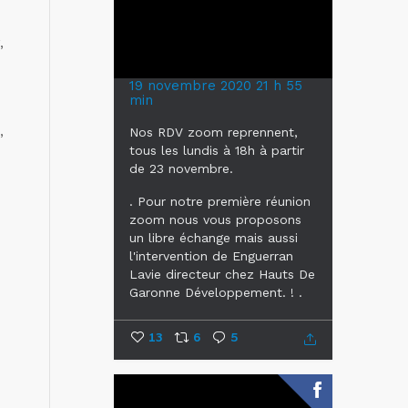
,
19 novembre 2020 21 h 55
min
,
Nos RDV zoom reprennent,
tous les lundis à 18h à partir
de 23 novembre.
.
Pour notre première réunion
zoom nous vous proposons
un libre échange mais aussi
l'intervention de Enguerran
Lavie
directeur chez Hauts De
Garonne Développement. !
.
...
13
6
5