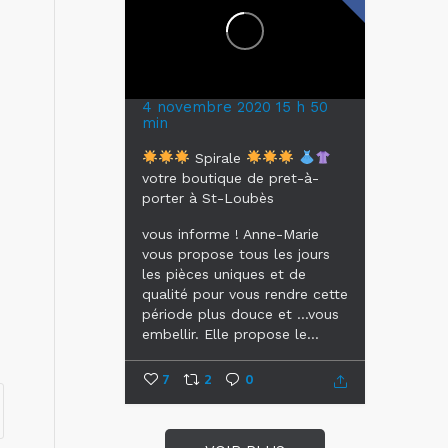
4 novembre 2020 15 h 50
N
min
Spirale
votre boutique de pret-à-
porter à St-Loubès
vous informe !
Anne-Marie
vous propose tous les jours
les pièces uniques et de
qualité pour vous rendre cette
période plus douce et ...vous
embellir.
Elle propose le...
7
2
0