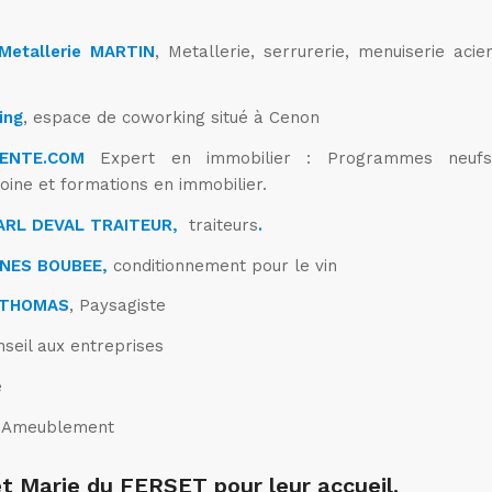
Metallerie MARTIN
, Metallerie, serrurerie, menuiserie acier
ing
, espace de coworking situé à Cenon
ENTE.COM
Expert en immobilier : Programmes neufs
oine et formations en immobilier.
SARL DEVAL TRAITEUR,
traiteurs
.
NES BOUBEE,
conditionnement pour le vin
E THOMAS
, Paysagiste
seil aux entreprises
e
er Ameublement
et Marie du FERSET pour leur accueil.