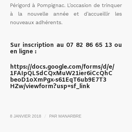
Périgord à Pompignac. L’occasion de trinquer
à la nouvelle année et d’accueillir les
nouveaux adhérents.
Sur inscription au 07 82 86 65 13 ou
en ligne :
https://docs.google.com/
forms/d/e/
1FAIpQLSdCQxMuW21ier6iCcQhC
beoD1oXmPgx-s61EqT6ub9E7T3
HZw/viewform?usp=sf_link
/
8 JANVIER 2018
PAR
MANARBRE