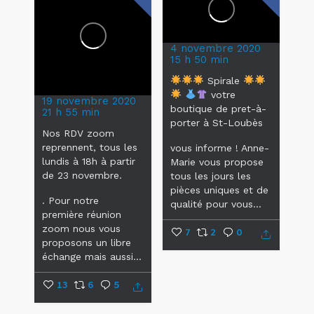
4 novembre 2020
15 h 50 min
Spirale
votre
19 novembre 2020
boutique de pret-à-
21 h 55 min
porter à St-Loubès
Nos RDV zoom
reprennent, tous les
vous informe !
Anne-
lundis à 18h à partir
Marie vous propose
de 23 novembre.
tous les jours les
pièces uniques et de
.
Pour notre
qualité pour vous...
première réunion
zoom nous vous
7
2
0
proposons un libre
échange mais aussi...
13
6
5