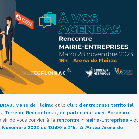
BRAU, Maire de Floirac
et le
Club d’entreprises territorial
es, Terre de Rencontres », en partenariat avec Bordeaux
aisir de vous convier à la
rencontre « Mairie-Entreprises »
qu
28 Novembre 2023 de 18h00 à 21h,
à l’Arkéa-Arena de