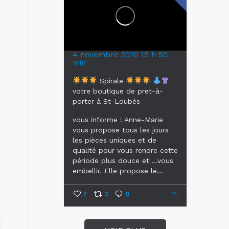
4 novembre 2020 15 h 50
min
Spirale
votre boutique de pret-à-
porter à St-Loubès
vous informe !
Anne-Marie
vous propose tous les jours
les pièces uniques et de
qualité pour vous rendre cette
période plus douce et ...vous
embellir.
Elle propose le...
7
2
0