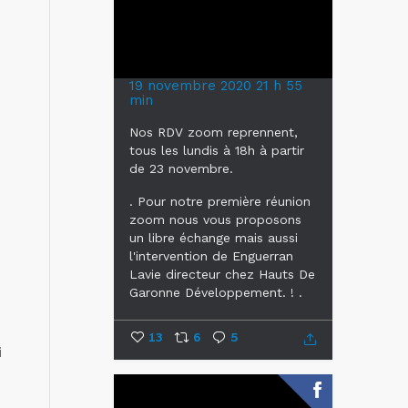
19 novembre 2020 21 h 55
min
Nos RDV zoom reprennent,
tous les lundis à 18h à partir
de 23 novembre.
.
Pour notre première réunion
zoom nous vous proposons
un libre échange mais aussi
l'intervention de Enguerran
Lavie
directeur chez Hauts De
Garonne Développement. !
.
...
13
6
5
i