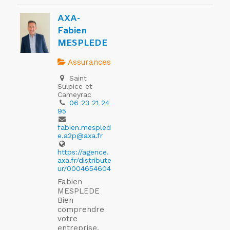
AXA-
Fabien
MESPLEDE
Assurances
Saint
Sulpice et
Cameyrac
06 23 21 24
95
fabien.mespled
e.a2p@axa.fr
https://agence.
axa.fr/distribute
ur/0004654604
Fabien
MESPLEDE
Bien
comprendre
votre
entreprise,