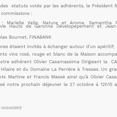
des statuts votés par les adhérents, le Président f
 commissions :
 : Marielle Valle, Nature et Arome, Samantha Pe
avie Hauts de Garonne Dévelopepement et Jean
colas Bournet, FINABANK
res étaient invités à échanger autour d’un apéritif;
rents vins rosé, rouge et blanc de la Maison accomp
notre adhérent Olivier Casamassima Dirigeant la CA
 Hilaire et du Domaine La Perrière à Tresses. Un gr
ts Martine et Francis Massé ainsi qu’à Olivier Ca
isé notre prochain déjeuner le 27 octobre à 12h15
R
MANARBRE