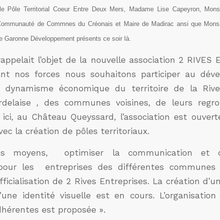
 le Pôle Territorial Coeur Entre Deux Mers, Madame Lise Capeyron,
Mons
Communauté de Commnes du Créonais et Maire de Madirac
ansi que Monsi
e Garonne Développement présents ce soir là.
rappelait l’objet de la nouvelle association 2 RIVES
ant nos forces nous souhaitons participer au dév
u dynamisme économique du territoire de la Rive
rdelaise , des communes voisines, de leurs regr
 ici, au Château Queyssard, l’association est ouver
ec la création de pôles territoriaux.
les moyens, optimiser la communication et o
our les entreprises des différentes communes 
officialisation de 2 Rives Entreprises. La création d’
’une identité visuelle est en cours. L’organisatio
dhérentes est proposée ».