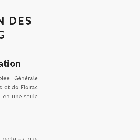
N DES
G
ation
blée Générale
 et de Floirac
s en une seule
 hectares que