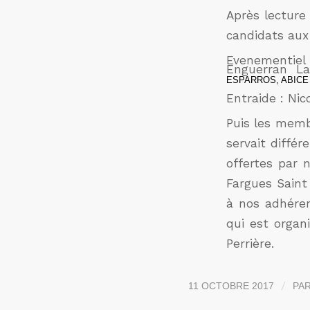
Après lecture 
candidats aux
Evenementiel
Enguerran L
ESPARROS, ABICE
Entraide : Ni
Puis les memb
servait diffé
offertes par 
Fargues Saint
à nos adhéren
qui est organ
Perrière.
/
11 OCTOBRE 2017
PA