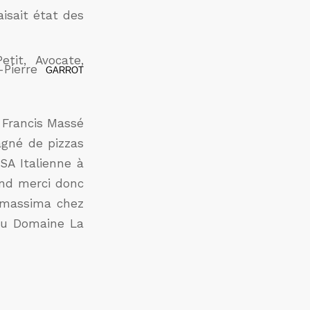
aisait état des
tit, Avocate,
-Pierre
GARROT
 Francis Massé
agné de pizzas
SA Italienne à
and merci donc
samassima chez
 au Domaine La