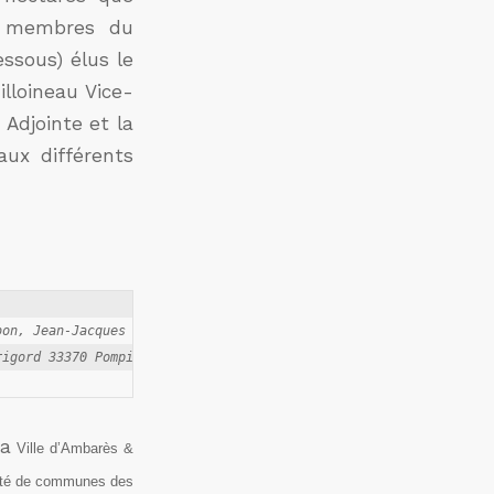
es membres du
essous) élus le
lloineau Vice-
Adjointe et la
aux différents
on, Jean-Jacques Guilloineau et Marielle Valle

La
Ville d’Ambarès &
uté de communes des