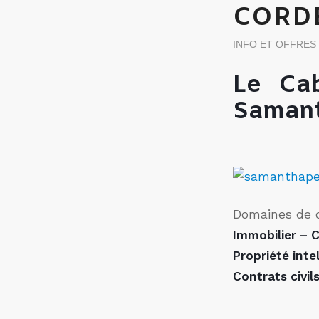
CORDE
INFO ET OFFRES
Le Cab
Samant
Domaines de
Immobilier – C
Propriété intel
Contrats civi