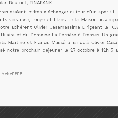
colas Bournet, FINABANK
res étaient invités à échanger autour d’un apéritif;
rents vins rosé, rouge et blanc de la Maison accomp
notre adhérent Olivier Casamassima Dirigeant la CA
 Hilaire et du Domaine La Perrière à Tresses. Un gr
ts Martine et Francis Massé ainsi qu’à Olivier Ca
isé notre prochain déjeuner le 27 octobre à 12h15
R
MANARBRE