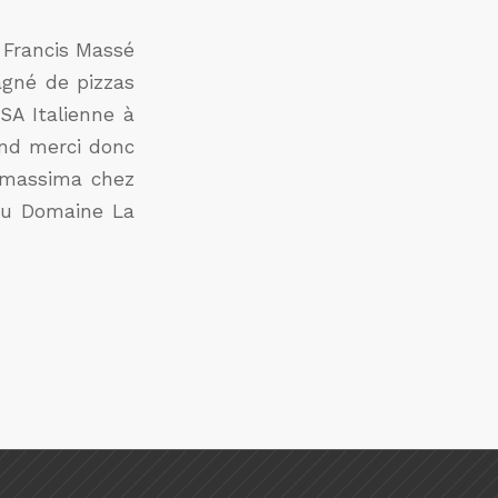
 Francis Massé
agné de pizzas
SA Italienne à
and merci donc
samassima chez
 au Domaine La