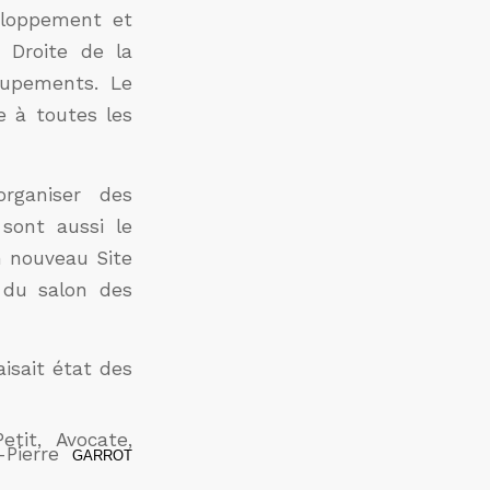
eloppement et
 Droite de la
oupements. Le
te à toutes les
rganiser des
sont aussi le
un nouveau Site
n du salon des
aisait état des
tit, Avocate,
-Pierre
GARROT