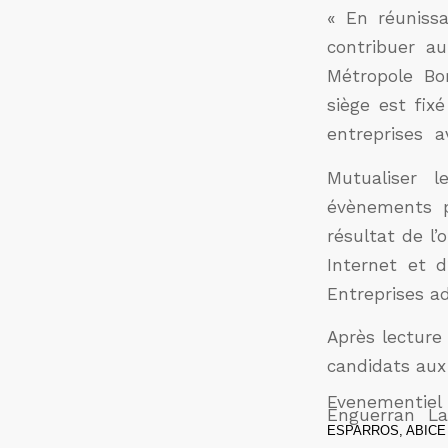
« En réuniss
contribuer a
Métropole Bo
siège est fixé
entreprises av
Mutualiser 
évènements p
résultat de l’
Internet et d
Entreprises a
Après lecture 
candidats aux
Evenementiel
Enguerran L
ESPARROS, ABICE