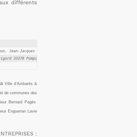
aux différents
on, Jean-Jacques Guilloineau et Marielle Valle

La
Ville d’Ambarès &
uté de communes des
ieur Bernard Pagès
eur Enguerran Lavie
 ENTREPRISES :