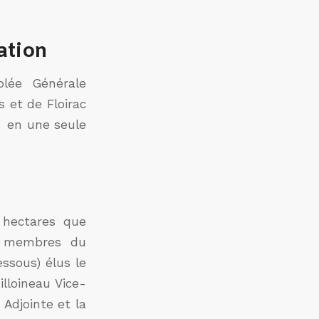
ation
blée Générale
 et de Floirac
s en une seule
 hectares que
es membres du
essous) élus le
lloineau Vice-
Adjointe et la