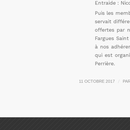
Entraide : Ni
Puis les memb
servait diffé
offertes par 
Fargues Saint
à nos adhéren
qui est organ
Perrière.
/
11 OCTOBRE 2017
PA