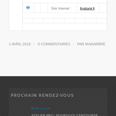
Site Internet :
finabank.fr
/
/
1 AVRIL 2016
0 COMMENTAIRES
PAR
MANARBRE
PROCHAIN RENDEZ-VOUS
SEP 14 2026
ATELIER PRO- POURQUOI S’ENTOURER