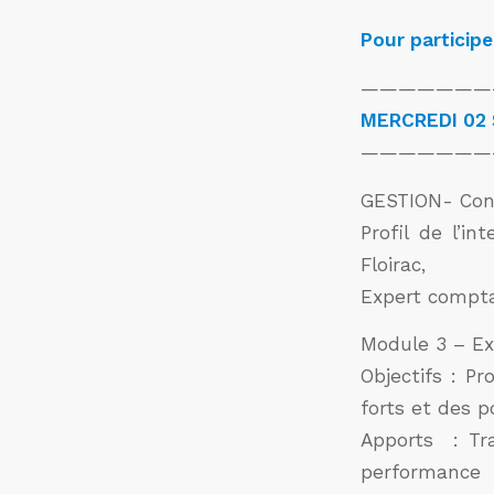
Pour participe
———————
MERCREDI 02
———————
GESTION- Cont
Profil de l’i
Floirac,
Expert compta
Module 3 – Ex
Objectifs : P
forts et des p
Apports : Tra
performance