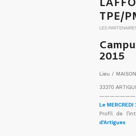
LAFFO
TPE/P
LES PARTENAIRE
Campus
2015
Lieu / MAISO
33370 ARTIG
———————
Le MERCREDI 2
Profil de l’i
d’Artigues