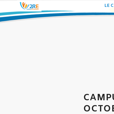
LE 
CAMPU
OCTOB