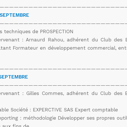
——————————————————————————
 SEPTEMBRE
——————————————————————————
es techniques de PROSPECTION
ntervenant : Arnaurd Rahou, adhérent du Club des 
ultant Formateur en développement commercial, ent
——————————————————————————
 SEPTEMBRE
——————————————————————————
ntervenant : Gilles Commes, adhérent du Club des 
ble Société : EXPERCTIVE SAS Expert comptable
porting : méthodologie Développer ses propres out
 aux fins de