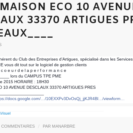
/ MAISON ECO 10 AVENU
AUX 33370 ARTIGUES P
EAUX____
S
hérent du Club des Entreprises d’Artigues, spécialisé dans les Services
E vous dit tout sur
le logiciel de gestion clients
 o e u r d e l a p e r f o r m a n c e
 E____ lors du CAMPUS TPE PME
bre 2015 HORAIRE : 18H30
CO 10 AVENUE DESCLAUX 33370 ARTIGUES PRES
__________________
tps://docs.google.com/…/10EXXPv3DvOsQj_jjKJR4Bl…/viewform…
/
0 COMMENTAIRES
PAR
MANARBRE