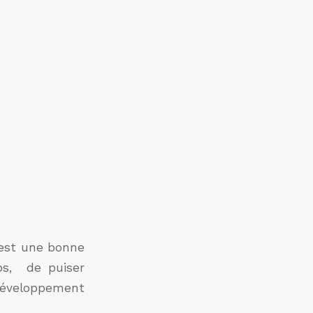
est une bonne
bs, de puiser
 développement