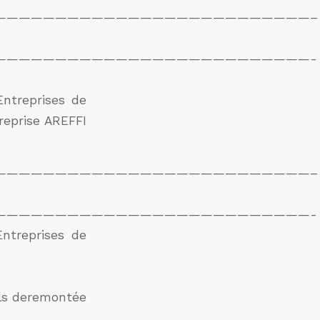
——————————————————————————–
——————————————————————————-
Entreprises de
reprise AREFFI
——————————————————————————–
——————————————————————————-
Entreprises de
ils deremontée