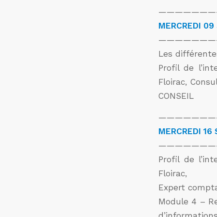
———————
MERCREDI 09
———————
Les différent
Profil de l’i
Floirac, Cons
CONSEIL
———————
MERCREDI 16
———————
Profil de l’i
Floirac,
Expert compta
Module 4 – Re
d’informations