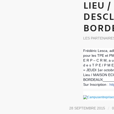
LIEU 
DESCL
BORD
LES PARTENAIRE
Frédéric Lesca, ad
pour les TPE et PM
E R P – C R M, a u c
d e s T P E / P M
= JEUDI 1er octo
Lieu / MAISON E
BORDEAUX______
Sur Inscription :
ht
/
28 SEPTEMBRE 2015