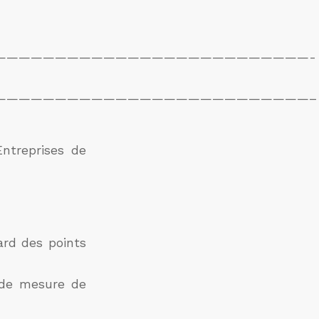
——————————————————————————-
——————————————————————————–
Entreprises de
ard des points
e de mesure de