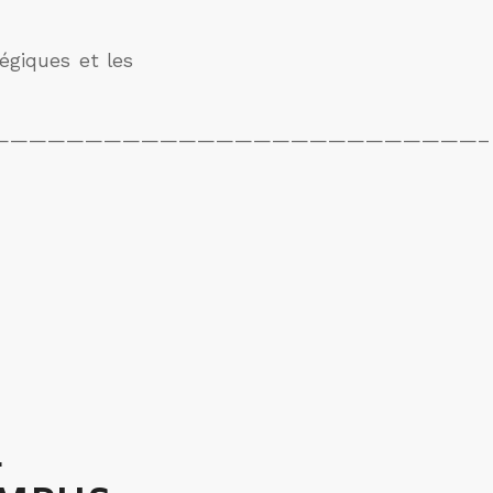
tégiques et les
——————————————————————————–
L