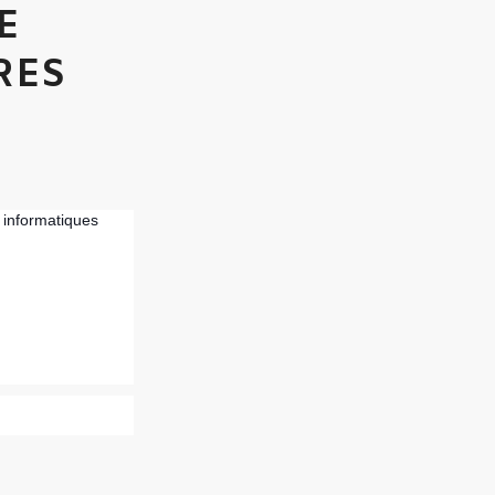
E
RES
 informatiques